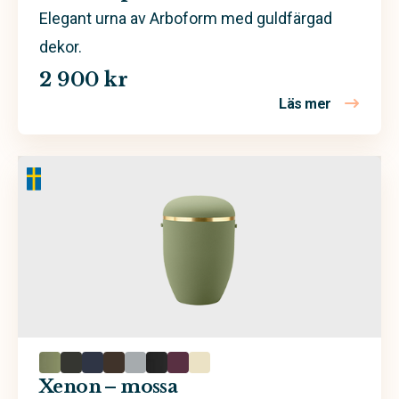
Elegant urna av Arboform med guldfärgad
dekor.
2 900 kr
Läs mer
om Xenon 
Xenon – mossa