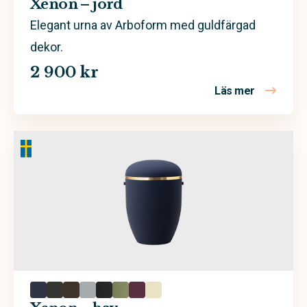
Xenon – jord
Bark
Elegant urna av Arboform med guldfärgad
dekor.
Beständig koppar
2 900 kr
Björk
Läs mer
om Xenon –
Ek
Furu
Massiv trä
Massivt trä
Sand