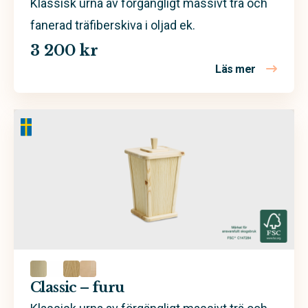
Klassisk urna av förgängligt massivt trä och
fanerad träfiberskiva i oljad ek.
3 200 kr
Läs mer
om Classic 
Classic – furu