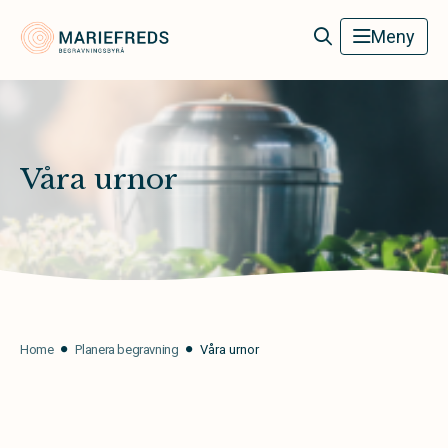
Mariefreds Begravningsbyrå
Meny
Våra urnor
Home
Planera begravning
Våra urnor