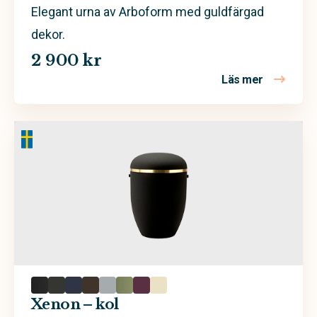
Elegant urna av Arboform med guldfärgad
dekor.
2 900 kr
Läs mer
om Xenon 
Xenon – kol