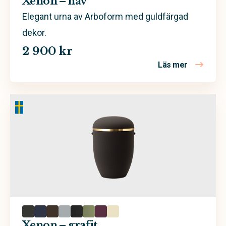
Xenon – hav
Elegant urna av Arboform med guldfärgad
dekor.
2 900 kr
Läs mer
om Xenon 
Xenon – grafit