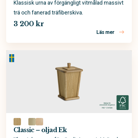
Klassisk urna av förgängligt vitmålad massivt
trä och fanerad träfiberskiva.
3 200 kr
Läs mer
om Classic 
Classic – oljad Ek