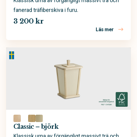
Klassisk urna av förgängligt massivt trä och
fanerad träfiberskiva i furu.
3 200 kr
Läs mer
om Classic
Classic – björk
Klassisk urna av förgängligt massivt trä och