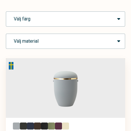
Välj färg
Välj material
Blå
Brun
Cremevit
Grafit
Grå
Grön