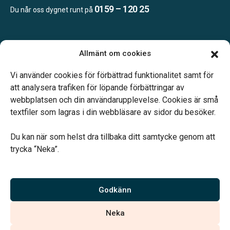
0159 – 120 25
Du når oss dygnet runt på
Öppettider:
Allmänt om cookies
Mån, Ons & Tor: 09.00-13.00.
Annan tid efter överenskommelse.
Vi använder cookies för förbättrad funktionalitet samt för
Telefonjour dygnet runt.
att analysera trafiken för löpande förbättringar av
webbplatsen och din användarupplevelse. Cookies är små
textfiler som lagras i din webbläsare av sidor du besöker.
Du kan när som helst dra tillbaka ditt samtycke genom att
trycka “Neka”.
Verahill hjälper dig med familjejuridiken – genom hela livet.
Varmt välkommen.
Godkänn
Vi är auktoriserade av Sveriges Begravningsbyråers Förbund och
Neka
har högt ställda krav på utbildning, kvalitet, miljö och arbetsmiljö.