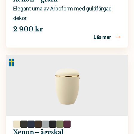
Elegant urna av Arboform med guldfärgad
dekor.
2 900 kr
Läs mer
om Xenon –
Xenon – äggskal