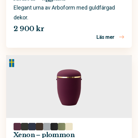
Elegant urna av Arboform med guldfärgad
dekor.
2 900 kr
Läs mer
om Xenon 
Xenon – plommon