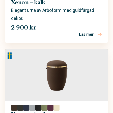
Kalk
Xenon – kalk
Koppar
Elegant urna av Arboform med guldfärgad
dekor.
Lila
2 900 kr
Rosa
Läs mer
om Xenon –
Röd
Sand
Svart
Trä
Valfri färg
Vit
Äggskal
Arboform
Ask