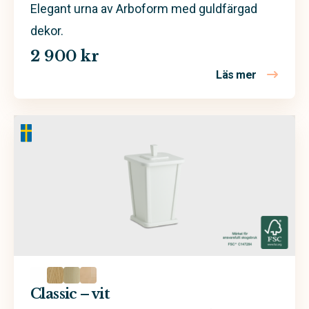
Elegant urna av Arboform med guldfärgad
dekor.
2 900 kr
Läs mer
om Xenon –
Classic – vit