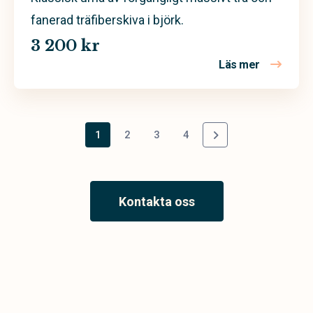
fanerad träfiberskiva i björk.
3 200 kr
Läs mer
om Classic
1
2
3
4
Kontakta oss