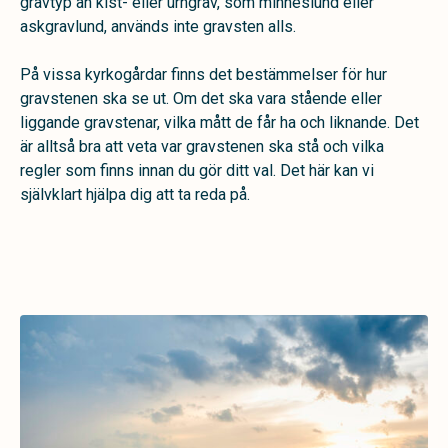
gravtyp än kist- eller urngrav, som minneslund eller
askgravlund, används inte gravsten alls.
På vissa kyrkogårdar finns det bestämmelser för hur
gravstenen ska se ut. Om det ska vara stående eller
liggande gravstenar, vilka mått de får ha och liknande. Det
är alltså bra att veta var gravstenen ska stå och vilka
regler som finns innan du gör ditt val. Det här kan vi
självklart hjälpa dig att ta reda på.