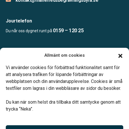
kontakt@mariefredsbegravningsbyra.se
Jourtelefon
0159 – 120 25
Du når oss dygnet runt på
Öppettider:
Allmänt om cookies
Mån, Ons & Tor: 09.00-13.00.
Annan tid efter överenskommelse.
Vi använder cookies för förbättrad funktionalitet samt för
Telefonjour dygnet runt.
att analysera trafiken för löpande förbättringar av
webbplatsen och din användarupplevelse. Cookies är små
textfiler som lagras i din webbläsare av sidor du besöker.
Du kan när som helst dra tillbaka ditt samtycke genom att
trycka “Neka”.
Verahill hjälper dig med familjejuridiken – genom hela livet.
Varmt välkommen.