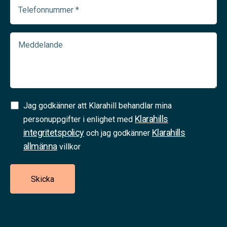
Telefonnummer
(Required)
Meddelande
Samtycke
Jag godkänner att Klarahill behandlar mina
Klarahills
(Required)
personuppgifter i enlighet med
integritetspolicy
Klarahills
och jag godkänner
allmänna
villkor
Skicka