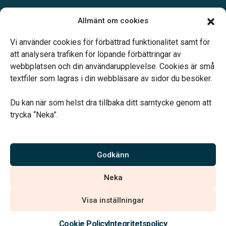
Öppettider:
Allmänt om cookies
Mån, Ons & Tor: 09.00-13.00.
Annan tid efter överenskommelse.
Vi använder cookies för förbättrad funktionalitet samt för
Telefonjour dygnet runt.
att analysera trafiken för löpande förbättringar av
webbplatsen och din användarupplevelse. Cookies är små
textfiler som lagras i din webbläsare av sidor du besöker.
Du kan när som helst dra tillbaka ditt samtycke genom att
trycka “Neka”.
Verahill hjälper dig med familjejuridiken – genom hela livet.
Varmt välkommen.
Godkänn
Vi är auktoriserade av Sveriges Begravningsbyråers Förbund och
Neka
har högt ställda krav på utbildning, kvalitet, miljö och arbetsmiljö.
Visa inställningar
Kontakta oss
Cookie Policy
Integritetspolicy