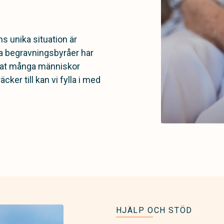
ns unika situation är
åra begravningsbyråer har
äffat många människor
cker till kan vi fylla i med
HJÄLP OCH STÖD