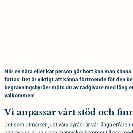
När en nära eller kär person går bort kan man känna
fattas. Det är viktigt att känna förtroende för den b
begravningsbyråer möts du av rådgivare med lång e
välkommen!
Vi anpassar vårt stöd och finn
Det som utmärker just våra byråer är vår långa erfare
begravning är unik och människor kommer till oss med ol