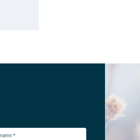
namn
ed)