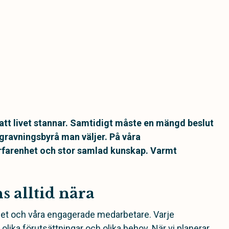
 att livet stannar. Samtidigt måste en mängd beslut
egravningsbyrå man väljer. På våra
rfarenhet och stor samlad kunskap. Varmt
s alltid nära
nhet och våra engagerade medarbetare. Varje
ika förutsättningar och olika behov. När vi planerar