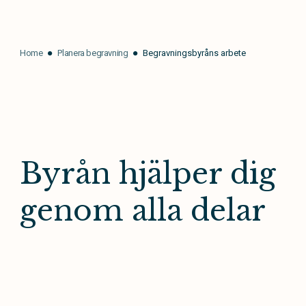
Home
Planera begravning
Begravningsbyråns arbete
Byrån hjälper dig
genom alla delar