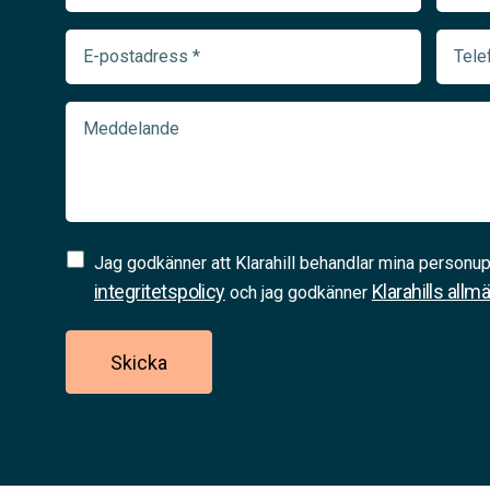
E-
Telef
postadress
(Requir
(Required)
Meddelande
Samtycke
Jag godkänner att Klarahill behandlar mina personup
(Required)
integritetspolicy
Klarahills allm
och jag godkänner
Skicka