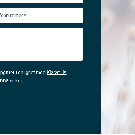
onnummer
ed)
Klarahills
pgifter i enlighet med
änna
villkor