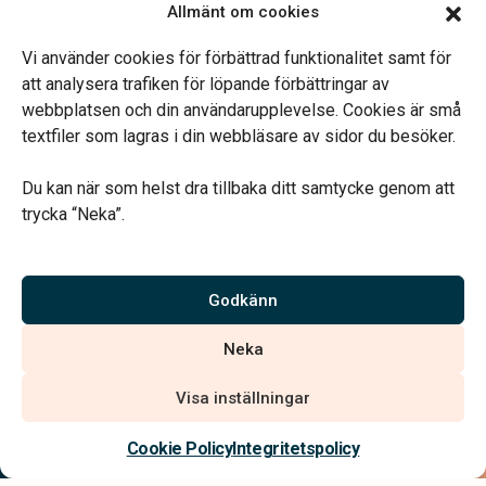
Allmänt om cookies
Mån, Ons & Tor: 09.00-13.00.
Annan tid efter överenskommelse.
Vi använder cookies för förbättrad funktionalitet samt för
Telefonjour dygnet runt.
att analysera trafiken för löpande förbättringar av
webbplatsen och din användarupplevelse. Cookies är små
textfiler som lagras i din webbläsare av sidor du besöker.
Du kan när som helst dra tillbaka ditt samtycke genom att
trycka “Neka”.
Verahill hjälper dig med familjejuridiken – genom hela livet.
Varmt välkommen.
Godkänn
Vi är auktoriserade av Sveriges Begravningsbyråers Förbund och
Neka
har högt ställda krav på utbildning, kvalitet, miljö och arbetsmiljö.
Visa inställningar
Kontakta oss
Cookie Policy
Integritetspolicy