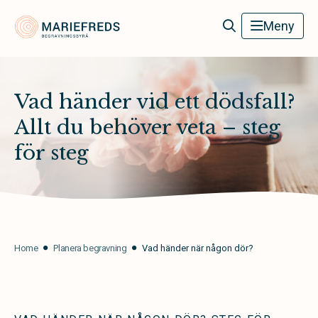
Mariefreds Begravningsbyrå
Meny
Vad händer vid ett dödsfall?
Allt du behöver veta – steg
för steg
Home
Planera begravning
Vad händer när någon dör?