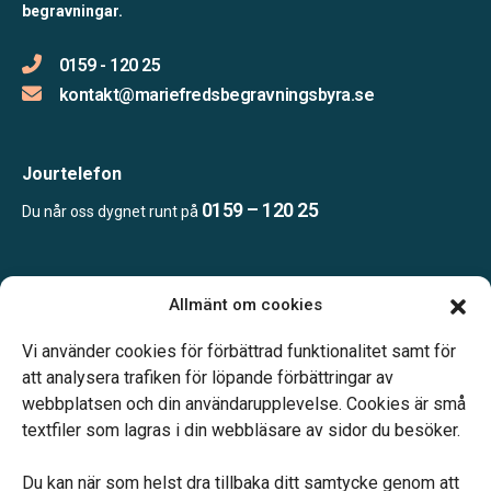
begravningar.
0159 - 120 25
kontakt@mariefredsbegravningsbyra.se
Jourtelefon
0159 – 120 25
Du når oss dygnet runt på
Öppettider:
Allmänt om cookies
Mån, Ons & Tor: 09.00-13.00.
Annan tid efter överenskommelse.
Vi använder cookies för förbättrad funktionalitet samt för
Telefonjour dygnet runt.
att analysera trafiken för löpande förbättringar av
webbplatsen och din användarupplevelse. Cookies är små
textfiler som lagras i din webbläsare av sidor du besöker.
Du kan när som helst dra tillbaka ditt samtycke genom att