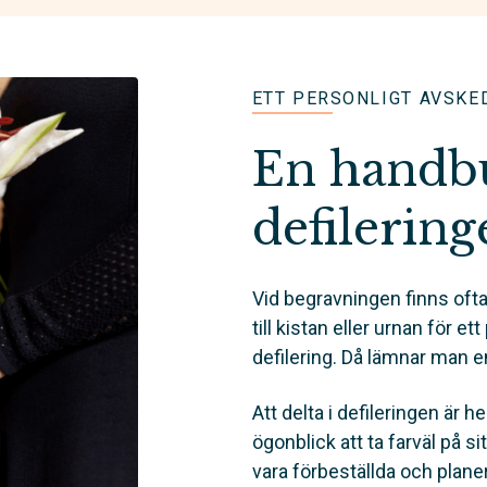
ETT PERSONLIGT AVSKE
En handbuk
defilering
Vid begravningen finns ofta
till kistan eller urnan för et
defilering. Då lämnar man 
Att delta i defileringen är hel
ögonblick att ta farväl på 
vara förbeställda och plan