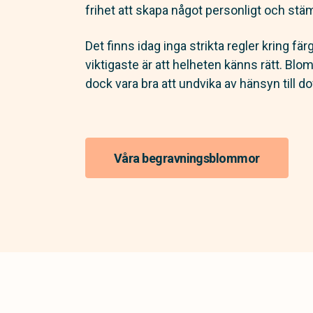
frihet att skapa något personligt och stäm
Det finns idag inga strikta regler kring fär
viktigaste är att helheten känns rätt. Bl
dock vara bra att undvika av hänsyn till dof
Våra begravningsblommor