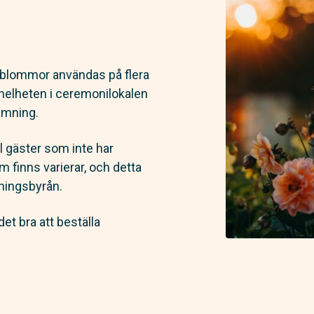
n blommor användas på flera
l helheten i ceremonilokalen
ämning.
ll gäster som inte har
m finns varierar, och detta
vningsbyrån.
det bra att beställa