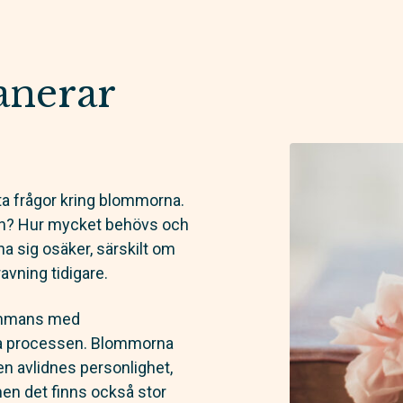
anerar
ta frågor kring blommorna.
rnan? Hur mycket behövs och
nna sig osäker, särskilt om
avning tidigare.
sammans med
la processen. Blommorna
n avlidnes personlighet,
men det finns också stor