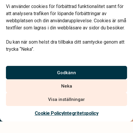
Annan tid efter överenskommelse.
Vi använder cookies för förbättrad funktionalitet samt för
Telefonjour dygnet runt.
att analysera trafiken för löpande förbättringar av
webbplatsen och din användarupplevelse. Cookies är små
textfiler som lagras i din webbläsare av sidor du besöker.
Du kan när som helst dra tillbaka ditt samtycke genom att
trycka “Neka”.
Verahill hjälper dig med familjejuridiken – genom hela livet.
Varmt välkommen.
Godkänn
Vi är auktoriserade av Sveriges Begravningsbyråers Förbund och
Neka
har högt ställda krav på utbildning, kvalitet, miljö och arbetsmiljö.
Visa inställningar
Kontakta oss
Cookie Policy
Integritetspolicy