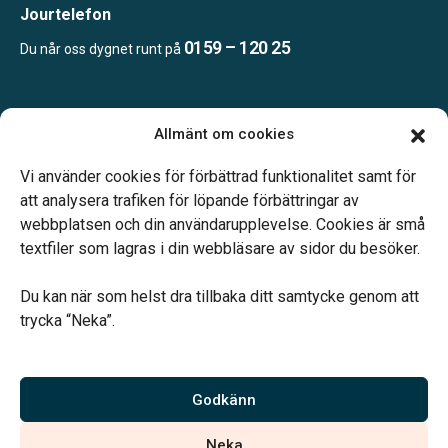
Jourtelefon
0159 – 120 25
Du når oss dygnet runt på
Öppettider:
Allmänt om cookies
Mån, Ons & Tor: 09.00-13.00.
Annan tid efter överenskommelse.
Vi använder cookies för förbättrad funktionalitet samt för
Telefonjour dygnet runt.
att analysera trafiken för löpande förbättringar av
webbplatsen och din användarupplevelse. Cookies är små
textfiler som lagras i din webbläsare av sidor du besöker.
Du kan när som helst dra tillbaka ditt samtycke genom att
trycka “Neka”.
Verahill hjälper dig med familjejuridiken – genom hela livet.
Varmt välkommen.
Godkänn
Vi är auktoriserade av Sveriges Begravningsbyråers Förbund och
Neka
har högt ställda krav på utbildning, kvalitet, miljö och arbetsmiljö.