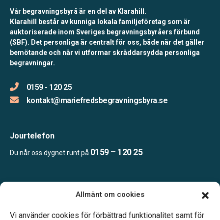
Vår begravningsbyrå är en del av Klarahill.
Klarahill består av kunniga lokala familjeföretag som är
auktoriserade inom Sveriges begravningsbyråers förbund
(SBF). Det personliga är centralt för oss, både när det gäller
bemötande och när vi utformar skräddarsydda personliga
begravningar.
0159 - 120 25
kontakt@mariefredsbegravningsbyra.se
Jourtelefon
0159 – 120 25
Du når oss dygnet runt på
Öppettider:
Allmänt om cookies
Mån, Ons & Tor: 09.00-13.00.
Annan tid efter överenskommelse.
Vi använder cookies för förbättrad funktionalitet samt för