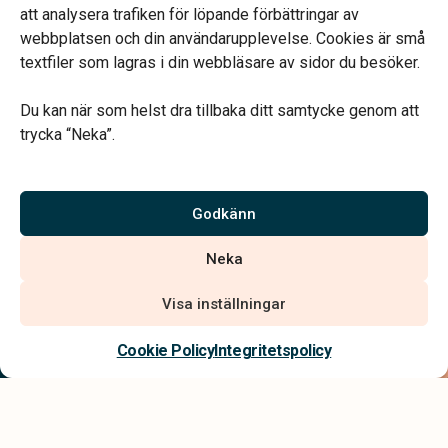
Telefonjour dygnet runt.
att analysera trafiken för löpande förbättringar av
webbplatsen och din användarupplevelse. Cookies är små
textfiler som lagras i din webbläsare av sidor du besöker.
Du kan när som helst dra tillbaka ditt samtycke genom att
trycka “Neka”.
Verahill hjälper dig med familjejuridiken – genom hela livet.
Varmt välkommen.
Godkänn
Vi är auktoriserade av Sveriges Begravningsbyråers Förbund och
Neka
har högt ställda krav på utbildning, kvalitet, miljö och arbetsmiljö.
Visa inställningar
Kontakta oss
Cookie Policy
Integritetspolicy
Integritetspolicy
Allmänna villkor
Tillgänglighetsredogörelse