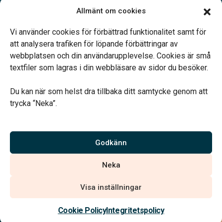
Öppettider:
Allmänt om cookies
Mån, Ons & Tor: 09.00-13.00.
Annan tid efter överenskommelse.
Vi använder cookies för förbättrad funktionalitet samt för
Telefonjour dygnet runt.
att analysera trafiken för löpande förbättringar av
webbplatsen och din användarupplevelse. Cookies är små
textfiler som lagras i din webbläsare av sidor du besöker.
Du kan när som helst dra tillbaka ditt samtycke genom att
trycka “Neka”.
Verahill hjälper dig med familjejuridiken – genom hela livet.
Varmt välkommen.
Godkänn
Vi är auktoriserade av Sveriges Begravningsbyråers Förbund och
Neka
har högt ställda krav på utbildning, kvalitet, miljö och arbetsmiljö.
Visa inställningar
Kontakta oss
Cookie Policy
Integritetspolicy