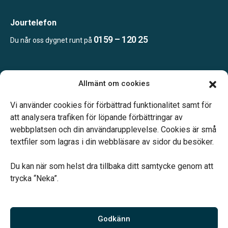
Jourtelefon
0159 – 120 25
Du når oss dygnet runt på
Öppettider:
Allmänt om cookies
Mån, Ons & Tor: 09.00-13.00.
Annan tid efter överenskommelse.
Vi använder cookies för förbättrad funktionalitet samt för
Telefonjour dygnet runt.
att analysera trafiken för löpande förbättringar av
webbplatsen och din användarupplevelse. Cookies är små
textfiler som lagras i din webbläsare av sidor du besöker.
Du kan när som helst dra tillbaka ditt samtycke genom att
trycka “Neka”.
Verahill hjälper dig med familjejuridiken – genom hela livet.
Varmt välkommen.
Godkänn