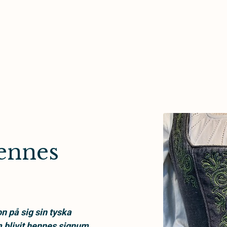
ennes
n på sig sin tyska
m blivit hennes signum.