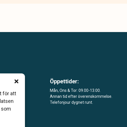
Öppettider:
 som
Mån, Ons & Tor: 09.00-13.00.
åers
 för att
Annan tid efter överenskommelse.
platsen
Telefonjour dygnet runt.
ar
r som