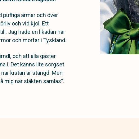
d puffiga ärmar och över
liv och vid kjol. Ett
ill. Jag hade en likadan när
ormor och morfar i Tyskland.
ndl, och att alla gäster
a i. Det känns lite sorgset
 när kistan är stängd. Men
 på mig när släkten samlas”.