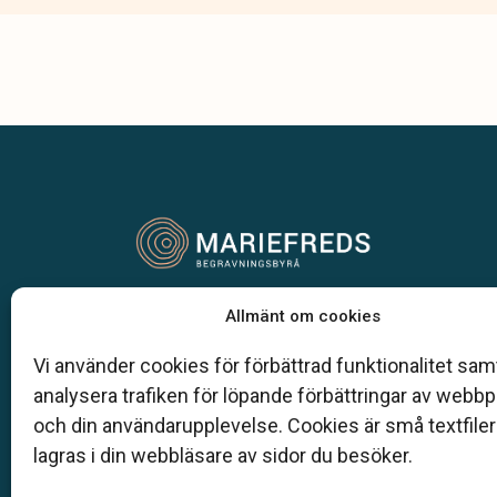
Vår begravningsbyrå är en del av Klarahill.
Allmänt om cookies
Klarahill består av kunniga lokala familjeföretag
är auktoriserade inom Sveriges begravningsbyr
Vi använder cookies för förbättrad funktionalitet samt
förbund (SBF). Det personliga är centralt för oss,
analysera trafiken för löpande förbättringar av webb
både när det gäller bemötande och när vi utform
och din användarupplevelse. Cookies är små textfile
skräddarsydda personliga begravningar.
lagras i din webbläsare av sidor du besöker.
0159 - 120 25