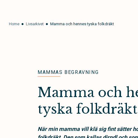
Home
Livsarkivet
Mamma och hennes tyska folkdräkt
MAMMAS BEGRAVNING
Mamma och h
tyska folkdräkt
När min mamma vill klä sig fint sätter ho
folkdräkt. Den som kallas dirndl och so