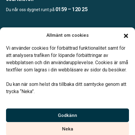
0159 – 120 25
Du når oss dygnet runt på
Öppettider:
Allmänt om cookies
Mån, Ons & Tor: 09.00-13.00.
Annan tid efter överenskommelse.
Vi använder cookies för förbättrad funktionalitet samt för
Telefonjour dygnet runt.
att analysera trafiken för löpande förbättringar av
webbplatsen och din användarupplevelse. Cookies är små
textfiler som lagras i din webbläsare av sidor du besöker.
Du kan när som helst dra tillbaka ditt samtycke genom att
trycka “Neka”.
Verahill hjälper dig med familjejuridiken – genom hela livet.
Varmt välkommen.
Godkänn
Vi är auktoriserade av Sveriges Begravningsbyråers Förbund och
Neka
har högt ställda krav på utbildning, kvalitet, miljö och arbetsmiljö.