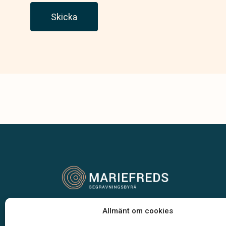
Skicka
Vår begravningsbyrå är en del av Klarahill.
Allmänt om cookies
Klarahill består av kunniga lokala familjeföretag