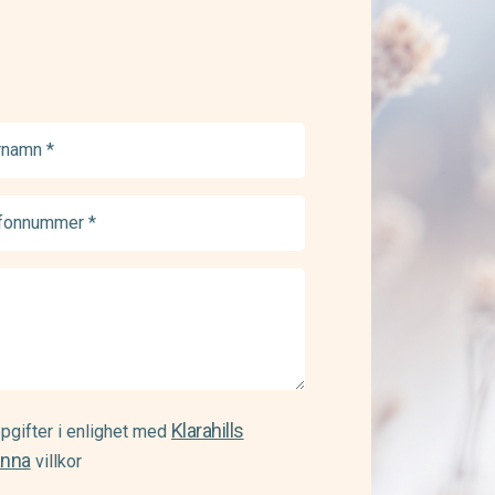
namn
ed)
onnummer
ed)
Klarahills
pgifter i enlighet med
änna
villkor