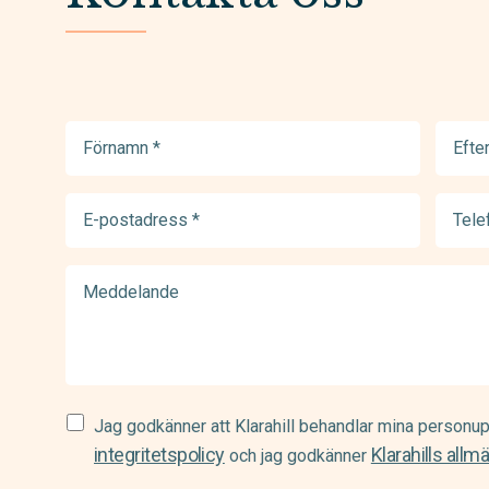
Förnamn
Efter
(Required)
(Requir
E-
Telef
postadress
(Requir
(Required)
Meddelande
Samtycke
Jag godkänner att Klarahill behandlar mina personup
(Required)
integritetspolicy
Klarahills allm
och jag godkänner