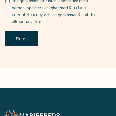
Samtycke
Jag godkänner att Klarahill behandlar mina
Klarahills
(Required)
personuppgifter i enlighet med
integritetspolicy
Klarahills
och jag godkänner
allmänna
villkor
Skicka