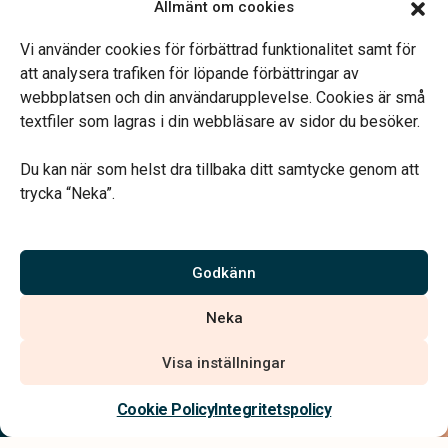
Allmänt om cookies
Mån, Ons & Tor: 09.00-13.00.
Annan tid efter överenskommelse.
Vi använder cookies för förbättrad funktionalitet samt för
Telefonjour dygnet runt.
att analysera trafiken för löpande förbättringar av
webbplatsen och din användarupplevelse. Cookies är små
textfiler som lagras i din webbläsare av sidor du besöker.
Du kan när som helst dra tillbaka ditt samtycke genom att
trycka “Neka”.
Verahill hjälper dig med familjejuridiken – genom hela livet.
Varmt välkommen.
Godkänn
Vi är auktoriserade av Sveriges Begravningsbyråers Förbund och
Neka
har högt ställda krav på utbildning, kvalitet, miljö och arbetsmiljö.
Visa inställningar
Kontakta oss
Cookie Policy
Integritetspolicy