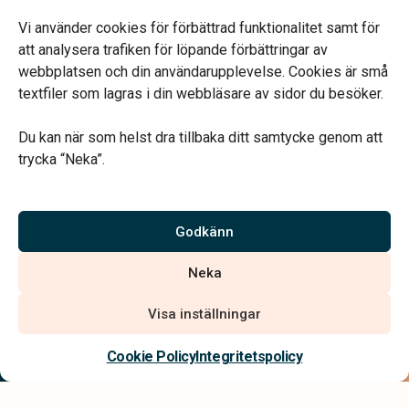
Mån, Ons & Tor: 09.00-13.00.
Annan tid efter överenskommelse.
Vi använder cookies för förbättrad funktionalitet samt för
Telefonjour dygnet runt.
att analysera trafiken för löpande förbättringar av
webbplatsen och din användarupplevelse. Cookies är små
textfiler som lagras i din webbläsare av sidor du besöker.
Du kan när som helst dra tillbaka ditt samtycke genom att
trycka “Neka”.
Verahill hjälper dig med familjejuridiken – genom hela livet.
Varmt välkommen.
Godkänn
Vi är auktoriserade av Sveriges Begravningsbyråers Förbund och
Neka
har högt ställda krav på utbildning, kvalitet, miljö och arbetsmiljö.
Visa inställningar
Kontakta oss
Cookie Policy
Integritetspolicy