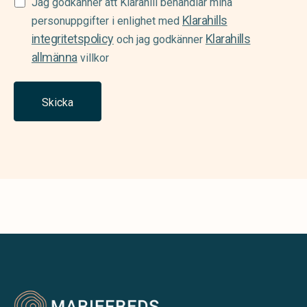
Samtycke
Jag godkänner att Klarahill behandlar mina
Klarahills
(Required)
personuppgifter i enlighet med
integritetspolicy
Klarahills
och jag godkänner
allmänna
villkor
Skicka